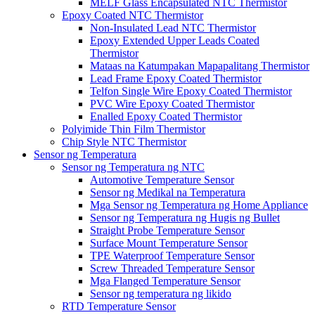
MELF Glass Encapsulated NTC Thermistor
Epoxy Coated NTC Thermistor
Non-Insulated Lead NTC Thermistor
Epoxy Extended Upper Leads Coated
Thermistor
Mataas na Katumpakan Mapapalitang Thermistor
Lead Frame Epoxy Coated Thermistor
Telfon Single Wire Epoxy Coated Thermistor
PVC Wire Epoxy Coated Thermistor
Enalled Epoxy Coated Thermistor
Polyimide Thin Film Thermistor
Chip Style NTC Thermistor
Sensor ng Temperatura
Sensor ng Temperatura ng NTC
Automotive Temperature Sensor
Sensor ng Medikal na Temperatura
Mga Sensor ng Temperatura ng Home Appliance
Sensor ng Temperatura ng Hugis ng Bullet
Straight Probe Temperature Sensor
Surface Mount Temperature Sensor
TPE Waterproof Temperature Sensor
Screw Threaded Temperature Sensor
Mga Flanged Temperature Sensor
Sensor ng temperatura ng likido
RTD Temperature Sensor