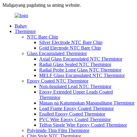
Maligayang pagdating sa aming website.
Bahay
Thermistor
NTC Bare Chip
Silver Electrode NTC Bare Chip
Gold Electrode NTC Bare Chip
Glass Encapsulated Thermistor
Axial Glass Encapsulated NTC Thermistor
Radial Glass Sealed NTC Thermistor
Radial Probe Long Glass NTC Thermistor
MELF Glass Encapsulated NTC Thermistor
Epoxy Coated NTC Thermistor
Non-Insulated Lead NTC Thermistor
Epoxy Extended Upper Leads Coated
Thermistor
Mataas na Katumpakan Mapapalitang Thermistor
Lead Frame Epoxy Coated Thermistor
Enalled Epoxy Coated Thermistor
PVC Wire Epoxy Coated Thermistor
Telfon Single Wire Epoxy Coated Thermistor
Polyimide Thin Film Thermistor
Chip Style NTC Thermistor