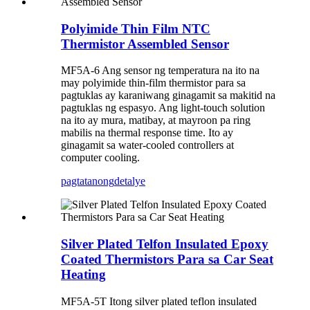
Polyimide Thin Film NTC
Thermistor Assembled Sensor
MF5A-6 Ang sensor ng temperatura na ito na
may polyimide thin-film thermistor para sa
pagtuklas ay karaniwang ginagamit sa makitid na
pagtuklas ng espasyo. Ang light-touch solution
na ito ay mura, matibay, at mayroon pa ring
mabilis na thermal response time. Ito ay
ginagamit sa water-cooled controllers at
computer cooling.
pagtatanong
detalye
Silver Plated Telfon Insulated Epoxy
Coated Thermistors Para sa Car Seat
Heating
MF5A-5T Itong silver plated teflon insulated