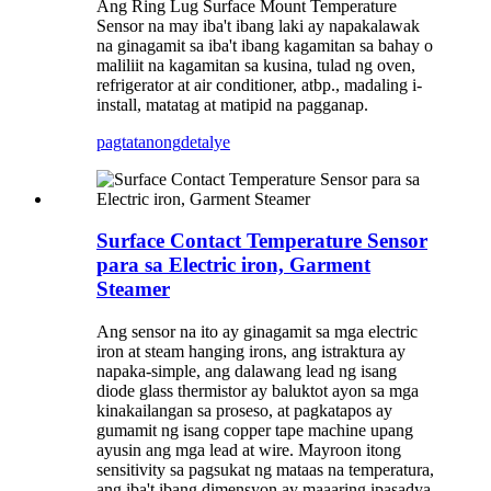
Ang Ring Lug Surface Mount Temperature
Sensor na may iba't ibang laki ay napakalawak
na ginagamit sa iba't ibang kagamitan sa bahay o
maliliit na kagamitan sa kusina, tulad ng oven,
refrigerator at air conditioner, atbp., madaling i-
install, matatag at matipid na pagganap.
pagtatanong
detalye
Surface Contact Temperature Sensor
para sa Electric iron, Garment
Steamer
Ang sensor na ito ay ginagamit sa mga electric
iron at steam hanging irons, ang istraktura ay
napaka-simple, ang dalawang lead ng isang
diode glass thermistor ay baluktot ayon sa mga
kinakailangan sa proseso, at pagkatapos ay
gumamit ng isang copper tape machine upang
ayusin ang mga lead at wire. Mayroon itong
sensitivity sa pagsukat ng mataas na temperatura,
ang iba't ibang dimensyon ay maaaring ipasadya