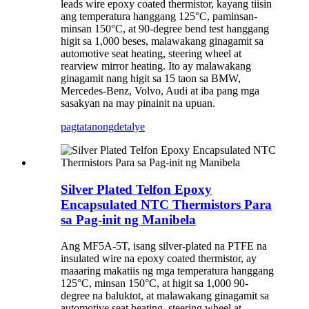
leads wire epoxy coated thermistor, kayang tiisin
ang temperatura hanggang 125°C, paminsan-
minsan 150°C, at 90-degree bend test hanggang
higit sa 1,000 beses, malawakang ginagamit sa
automotive seat heating, steering wheel at
rearview mirror heating. Ito ay malawakang
ginagamit nang higit sa 15 taon sa BMW,
Mercedes-Benz, Volvo, Audi at iba pang mga
sasakyan na may pinainit na upuan.
pagtatanong
detalye
Silver Plated Telfon Epoxy
Encapsulated NTC Thermistors Para
sa Pag-init ng Manibela
Ang MF5A-5T, isang silver-plated na PTFE na
insulated wire na epoxy coated thermistor, ay
maaaring makatiis ng mga temperatura hanggang
125°C, minsan 150°C, at higit sa 1,000 90-
degree na baluktot, at malawakang ginagamit sa
automotive seat heating, steering wheel at