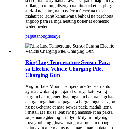
sensor na ito ay nailalarawan sa pamamagitan ng
kailangan nitong disenyo na pin-socket na plug-
and-play na uri, na may form factor na mas
malapit sa isang karaniwang bahagi na parehong
angkop para sa mga heating boiler at domestic
water heater.
pagtatanong
detalye
Ring Lug Temperature Sensor Para
sa Electric Vehicle Charging Pile,
Charging Gun
Ang Surface Mount Temperature Sensor na ito
ay malawakang ginagamit sa mga baterya ng
pag-iimbak ng enerhiya, mga tambak na nagcha-
charge, mga baril sa pagcha-charge, mga istasyon
ng pag-charge at mga power pack, madali itong
i-install at i-fix sa ibabaw ng nasusukat na paksa
sa pamamagitan ng turnilyo. Milyun-milyong
mga yunit ang ginawa nang maramihan upang
patunayan ang mahusay na pagganap, katatagan