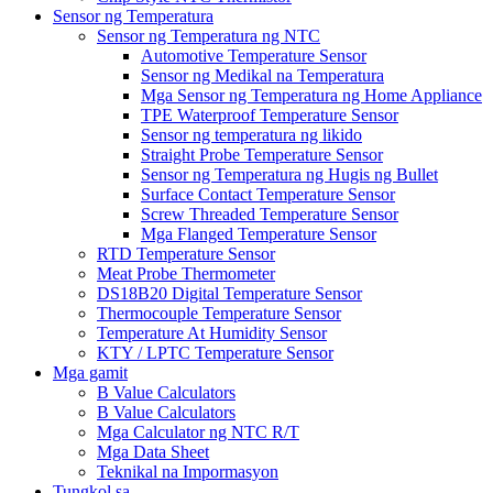
Sensor ng Temperatura
Sensor ng Temperatura ng NTC
Automotive Temperature Sensor
Sensor ng Medikal na Temperatura
Mga Sensor ng Temperatura ng Home Appliance
TPE Waterproof Temperature Sensor
Sensor ng temperatura ng likido
Straight Probe Temperature Sensor
Sensor ng Temperatura ng Hugis ng Bullet
Surface Contact Temperature Sensor
Screw Threaded Temperature Sensor
Mga Flanged Temperature Sensor
RTD Temperature Sensor
Meat Probe Thermometer
DS18B20 Digital Temperature Sensor
Thermocouple Temperature Sensor
Temperature At Humidity Sensor
KTY / LPTC Temperature Sensor
Mga gamit
B Value Calculators
B Value Calculators
Mga Calculator ng NTC R/T
Mga Data Sheet
Teknikal na Impormasyon
Tungkol sa