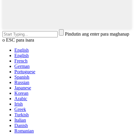
Pindutin ang enter para maghanap
o ESC para isara
English
English
French
German
Portuguese
Spanish
Russian
Japanese
Korean
Arabic
Irish
Greek
Turkish
Italian
Danish
Romanian