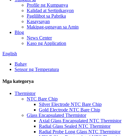
Profile ng Kumpanya
Kalidad at Sertipikasyon
Paglilibot sa Pabrika
Kasaysayan
Makipag-ugnayan sa Amin
Blog
News Center
Kaso ng Application
English
Bahay
Sensor ng Temperatura
Mga kategorya
Thermistor
NTC Bare Chip
Silver Electrode NTC Bare Chip
Gold Electrode NTC Bare Chip
Glass Encapsulated Thermistor
Axial Glass Encapsulated NTC Thermistor
Radial Glass Sealed NTC Thermistor
Radial Probe Long Glass NTC Thermistor