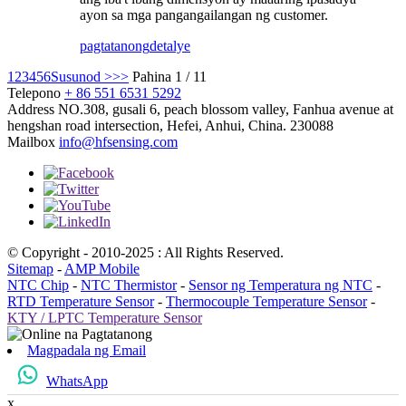
ayon sa mga pangangailangan ng customer.
pagtatanong
detalye
1
2
3
4
5
6
Susunod >
>>
Pahina 1 / 11
Telepono
+ 86 551 6531 5292
Address
NO.308, gusali 6, peach blossom valley, Fanhua avenue at
hengshan road intersection, Hefei, Anhui, China. 230088
Mailbox
info@hfsensing.com
© Copyright - 2010-2025 : All Rights Reserved.
Sitemap
-
AMP Mobile
NTC Chip
-
NTC Thermistor
-
Sensor ng Temperatura ng NTC
-
RTD Temperature Sensor
-
Thermocouple Temperature Sensor
-
KTY / LPTC Temperature Sensor
Magpadala ng Email
WhatsApp
x