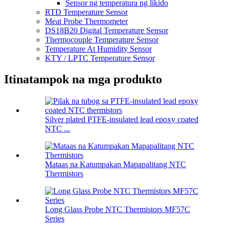
Sensor ng temperatura ng likido
RTD Temperature Sensor
Meat Probe Thermometer
DS18B20 Digital Temperature Sensor
Thermocouple Temperature Sensor
Temperature At Humidity Sensor
KTY / LPTC Temperature Sensor
Itinatampok na mga produkto
Silver plated PTFE-insulated lead epoxy coated
NTC ...
Mataas na Katumpakan Mapapalitang NTC
Thermistors
Long Glass Probe NTC Thermistors MF57C
Series