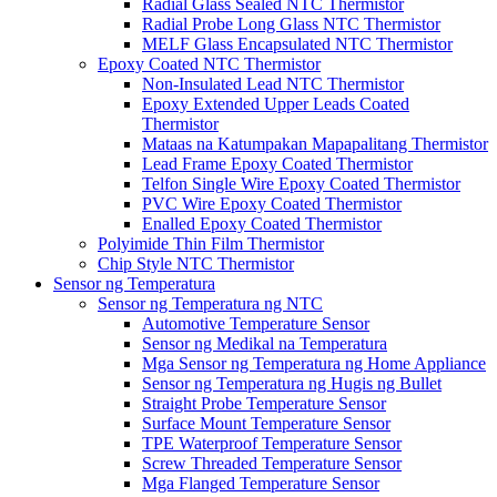
Radial Glass Sealed NTC Thermistor
Radial Probe Long Glass NTC Thermistor
MELF Glass Encapsulated NTC Thermistor
Epoxy Coated NTC Thermistor
Non-Insulated Lead NTC Thermistor
Epoxy Extended Upper Leads Coated
Thermistor
Mataas na Katumpakan Mapapalitang Thermistor
Lead Frame Epoxy Coated Thermistor
Telfon Single Wire Epoxy Coated Thermistor
PVC Wire Epoxy Coated Thermistor
Enalled Epoxy Coated Thermistor
Polyimide Thin Film Thermistor
Chip Style NTC Thermistor
Sensor ng Temperatura
Sensor ng Temperatura ng NTC
Automotive Temperature Sensor
Sensor ng Medikal na Temperatura
Mga Sensor ng Temperatura ng Home Appliance
Sensor ng Temperatura ng Hugis ng Bullet
Straight Probe Temperature Sensor
Surface Mount Temperature Sensor
TPE Waterproof Temperature Sensor
Screw Threaded Temperature Sensor
Mga Flanged Temperature Sensor