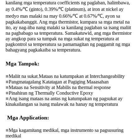
kanilang mga temperatura coefficients ng paglaban, halimbawa,
ay 0.4%/℃ (ginto), 0.39%/℃ (platinum), at iron at nickel ay
medyo mas malaki na may 0.66%/℃ at 0.67%/℃, ayon sa
pagkakabanggit. Ang mga thermistor, kumpara sa mga metal na
ito, ay nag-iiba nang malaki sa kanilang paglaban sa isang maliit
na pagbabago sa temperatura. Samakatuwid, ang mga thermistor
ay angkop para sa tumpak na mga sukat ng temperatura at
pagkontrol sa temperatura sa pamamagitan ng paggamit ng mga
bahagyang pagkakaiba sa temperatura.
Mga Tampok:
■
Maliit na sukat
,
Mataas na katumpakan at Interchangeability
■
Pangmatagalang Katatagan at Pagiging Maaasahan
■
Mataas na Sensitivity at Mabilis na thermal response
■
Pinahiran ng Thermally Conductive Epoxy
■
Ang isang mataas na antas ng katumpakan ng pagsukat ay
kinakailangan sa isang malawak na hanay ng temperatura
Mga Application:
■
Mga kagamitang medikal, mga instrumento sa pagsusuring
medikal