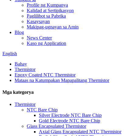
Profile ng Kumpanya
Kalidad at Sertipikasyon
Paglilibot sa Pabrika
Kasaysayan
Makipag-ugnayan sa Amin
Blog
News Center
Kaso ng Application
English
Bahay
Thermistor
Epoxy Coated NTC Thermistor
Mataas na Katumpakan Mapapalitang Thermistor
Mga kategorya
Thermistor
NTC Bare Chip
Silver Electrode NTC Bare Chip
Gold Electrode NTC Bare Chip
Glass Encapsulated Thermistor
Axial Glass Encapsulated NTC Thermistor