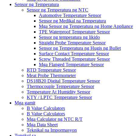
Sensor ng Temperatura
Sensor ng Temperatura ng NTC
Automotive Temperature Sensor
Sensor ng Medikal na Temperatura
Mga Sensor ng Temperatura ng Home Appliance
TPE Waterproof Temperature Sensor
Sensor ng temperatura ng likido
Straight Probe Temperature Sensor
Sensor ng Temperatura ng Hugis ng Bullet
Surface Contact Temperature Sensor
Screw Threaded Temperature Sensor
Mga Flanged Temperature Sensor
RTD Temperature Sensor
Meat Probe Thermometer
DS18B20 Digital Temperature Sensor
Thermocouple Temperature Sensor
Temperature At Humidity Sensor
KTY / LPTC Temperature Sensor
Mga gamit
B Value Calculators
B Value Calculators
Mga Calculator ng NTC R/T
Mga Data Sheet
Teknikal na Impormasyon
Tungkol sa