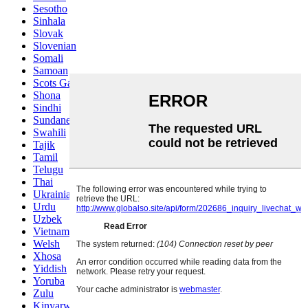
Sesotho
Sinhala
Slovak
Slovenian
Somali
Samoan
Scots Gaelic
Shona
Sindhi
Sundanese
Swahili
Tajik
Tamil
Telugu
Thai
Ukrainian
Urdu
Uzbek
Vietnamese
Welsh
Xhosa
Yiddish
Yoruba
Zulu
Kinyarwanda