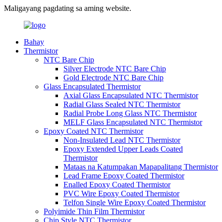
Maligayang pagdating sa aming website.
Bahay
Thermistor
NTC Bare Chip
Silver Electrode NTC Bare Chip
Gold Electrode NTC Bare Chip
Glass Encapsulated Thermistor
Axial Glass Encapsulated NTC Thermistor
Radial Glass Sealed NTC Thermistor
Radial Probe Long Glass NTC Thermistor
MELF Glass Encapsulated NTC Thermistor
Epoxy Coated NTC Thermistor
Non-Insulated Lead NTC Thermistor
Epoxy Extended Upper Leads Coated
Thermistor
Mataas na Katumpakan Mapapalitang Thermistor
Lead Frame Epoxy Coated Thermistor
Enalled Epoxy Coated Thermistor
PVC Wire Epoxy Coated Thermistor
Telfon Single Wire Epoxy Coated Thermistor
Polyimide Thin Film Thermistor
Chip Style NTC Thermistor