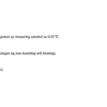
pakan ay maaaring umabot sa 0.05
℃.
lugan ng mas kaunting self-heating).
n).