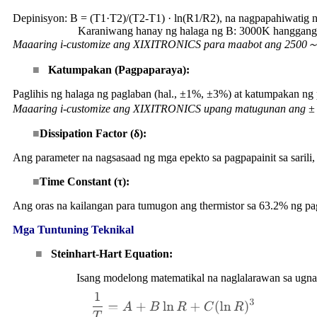
Depinisyon: B = (T1·T2)/(T2-T1) · ln(R1/R2), na nagpapahiwatig ng
Karaniwang hanay ng halaga ng B: 3000K hanggang
Maaaring i-customize ang XIXITRONICS para maabot ang 2500
■
Katumpakan (Pagpaparaya):
Paglihis ng halaga ng paglaban (hal., ±1%, ±3%) at katumpakan ng 
Maaaring i-customize ang XIXITRONICS upang matugunan ang ± 
■
Dissipation Factor (δ):
Ang parameter na nagsasaad ng mga epekto sa pagpapainit sa saril
■
Time Constant (τ):
Ang oras na kailangan para tumugon ang thermistor sa 63.2% ng pag
Mga Tuntuning Teknikal
■
Steinhart-Hart Equation:
Isang modelong matematikal na naglalarawan sa ugna