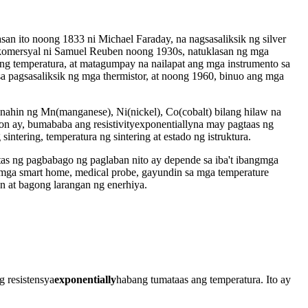
asan ito noong 1833 ni Michael Faraday, na nagsasaliksik ng silver
na-komersyal ni Samuel Reuben noong 1930s, natuklasan ng mga
ng temperatura, at matagumpay na nailapat ang mga instrumento sa
sa pagsasaliksik ng mga thermistor, at noong 1960, binuo ang mga
gunahin ng Mn(manganese), Ni(nickel), Co(cobalt) bilang hilaw na
n ay, bumababa ang resistivity
exponentially
na may pagtaas ng
intering, temperatura ng sintering at estado ng istruktura.
tas ng pagbabago ng paglaban nito ay depende sa iba't ibang
mga
sa mga smart home, medical probe, gayundin sa mga temperature
an at bagong larangan ng enerhiya.
 resistensya
exponentially
habang tumataas ang temperatura. Ito ay