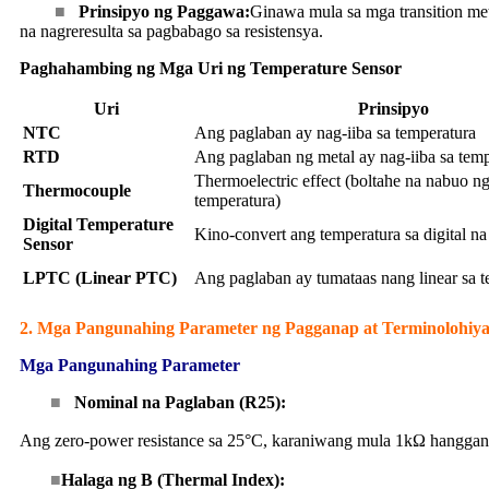
■
Prinsipyo ng Paggawa:
Ginawa mula sa mga transition met
na nagreresulta sa pagbabago sa resistensya.
Paghahambing ng Mga Uri ng Temperature Sensor
Uri
Prinsipyo
NTC
Ang paglaban ay nag-iiba sa temperatura
RTD
Ang paglaban ng metal ay nag-iiba sa temp
Thermoelectric effect (boltahe na nabuo n
Thermocouple
temperatura)
Digital Temperature
Kino-convert ang temperatura sa digital na
Sensor
LPTC (Linear PTC)
Ang paglaban ay tumataas nang linear sa 
2. Mga Pangunahing Parameter ng Pagganap at Terminolohiy
Mga Pangunahing Parameter
■
Nominal na Paglaban (R25):
Ang zero-power resistance sa 25°C, karaniwang mula 1kΩ hangga
■
Halaga ng B (Thermal Index):