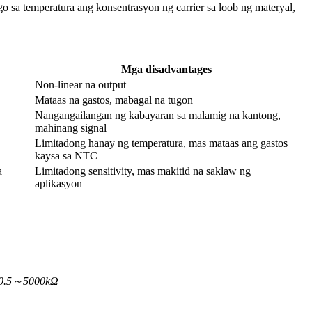
o sa temperatura ang konsentrasyon ng carrier sa loob ng materyal,
Mga disadvantages
Non-linear na output
Mataas na gastos, mabagal na tugon
Nangangailangan ng kabayaran sa malamig na kantong,
mahinang signal
Limitadong hanay ng temperatura, mas mataas ang gastos
kaysa sa NTC
a
Limitadong sensitivity, mas makitid na saklaw ng
aplikasyon
g 0.5～5000kΩ