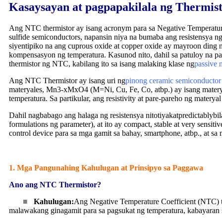
Kasaysayan at pagpapakilala ng Thermis
Ang NTC thermistor ay isang acronym para sa Negative Temperature
sulfide semiconductors, napansin niya na bumaba ang resistensya n
siyentipiko na ang cuprous oxide at copper oxide ay mayroon ding 
kompensasyon ng temperatura. Kasunod nito, dahil sa patuloy na pa
thermistor ng NTC, kabilang ito sa isang malaking klase ng
passive 
Ang NTC Thermistor ay isang uri ng
pinong ceramic semiconductor
materyales, Mn3-xMxO4 (M=Ni, Cu, Fe, Co, atbp.) ay isang matery
temperatura. Sa partikular, ang resistivity at pare-pareho ng materya
Dahil nagbabago ang halaga ng resistensya nito
tiyak
at
predictably
bi
formulations ng parameter
), at ito ay compact, stable at very sens
control device para sa mga gamit sa bahay, smartphone, atbp., at s
1. Mga Pangunahing Kahulugan at Prinsipyo sa Paggawa
Ano ang NTC Thermistor?
■
Kahulugan:
Ang Negative Temperature Coefficient (NTC) t
malawakang ginagamit para sa pagsukat ng temperatura, kabayaran 