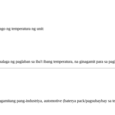
go ng temperatura ng unit:
aga ng paglaban sa iba't ibang temperatura, na ginagamit para sa pagk
 kagamitang pang-industriya, automotive (baterya pack/pagsubaybay sa t