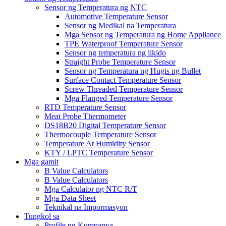
Sensor ng Temperatura ng NTC
Automotive Temperature Sensor
Sensor ng Medikal na Temperatura
Mga Sensor ng Temperatura ng Home Appliance
TPE Waterproof Temperature Sensor
Sensor ng temperatura ng likido
Straight Probe Temperature Sensor
Sensor ng Temperatura ng Hugis ng Bullet
Surface Contact Temperature Sensor
Screw Threaded Temperature Sensor
Mga Flanged Temperature Sensor
RTD Temperature Sensor
Meat Probe Thermometer
DS18B20 Digital Temperature Sensor
Thermocouple Temperature Sensor
Temperature At Humidity Sensor
KTY / LPTC Temperature Sensor
Mga gamit
B Value Calculators
B Value Calculators
Mga Calculator ng NTC R/T
Mga Data Sheet
Teknikal na Impormasyon
Tungkol sa
Profile ng Kumpanya