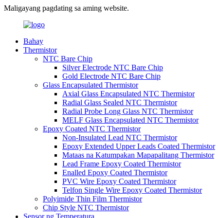
Maligayang pagdating sa aming website.
Bahay
Thermistor
NTC Bare Chip
Silver Electrode NTC Bare Chip
Gold Electrode NTC Bare Chip
Glass Encapsulated Thermistor
Axial Glass Encapsulated NTC Thermistor
Radial Glass Sealed NTC Thermistor
Radial Probe Long Glass NTC Thermistor
MELF Glass Encapsulated NTC Thermistor
Epoxy Coated NTC Thermistor
Non-Insulated Lead NTC Thermistor
Epoxy Extended Upper Leads Coated Thermistor
Mataas na Katumpakan Mapapalitang Thermistor
Lead Frame Epoxy Coated Thermistor
Enalled Epoxy Coated Thermistor
PVC Wire Epoxy Coated Thermistor
Telfon Single Wire Epoxy Coated Thermistor
Polyimide Thin Film Thermistor
Chip Style NTC Thermistor
Sensor ng Temperatura