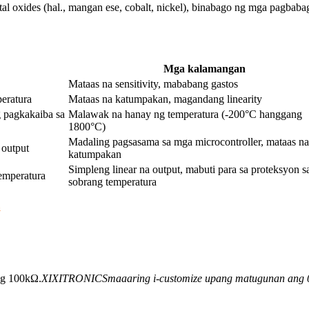
al oxides (hal., mangan ese, cobalt, nickel), binabago ng mga pagbabag
Mga kalamangan
Mataas na sensitivity, mababang gastos
eratura
Mataas na katumpakan, magandang linearity
g pagkakaiba sa
Malawak na hanay ng temperatura (-200°C hanggang
1800°C)
Madaling pagsasama sa mga microcontroller, mataas na
 output
katumpakan
Simpleng linear na output, mabuti para sa proteksyon s
temperatura
sobrang temperatura
a
ng 100kΩ.
XIXITRONICS
maaaring i-customize upang matugunan an