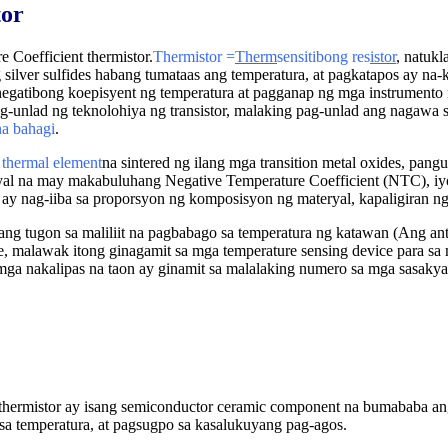
tor
 Coefficient thermistor.
Thermistor =
Therm
sensitibong res
istor
, natukl
g silver sulfides habang tumataas ang temperatura, at pagkatapos ay 
negatibong koepisyent ng temperatura at pagganap ng mga instrumento 
g-unlad ng teknolohiya ng transistor, malaking pag-unlad ang nagawa 
na bahagi
.
 thermal element
na sintered ng ilang mga transition metal oxides, pan
al na may makabuluhang Negative Temperature Coefficient (NTC), iyo
l ay nag-iiba sa proporsyon ng komposisyon ng materyal, kapaligiran ng s
lang tugon sa maliliit na pagbabago sa temperatura ng katawan (Ang an
itive, malawak itong ginagamit sa mga temperature sensing device para 
a mga nakalipas na taon ay ginamit sa malalaking numero sa mga sasaky
hermistor ay isang semiconductor ceramic component na bumababa ang
sa temperatura, at pagsugpo sa kasalukuyang pag-agos.