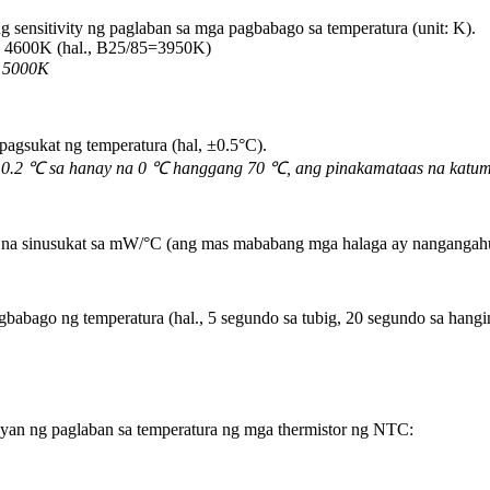
 sensitivity ng paglaban sa mga pagbabago sa temperatura (unit: K).
 4600K (hal., B25/85=3950K)
～5000K
pagsukat ng temperatura (hal, ±0.5°C).
0.2 ℃ sa hanay na 0 ℃ hanggang 70 ℃, ang pinakamataas na katum
i, na sinusukat sa mW/°C (ang mas mababang mga halaga ay nangangahu
babago ng temperatura (hal., 5 segundo sa tubig, 20 segundo sa hangi
yan ng paglaban sa temperatura ng mga thermistor ng NTC: