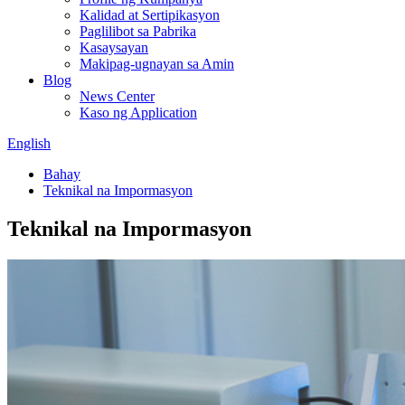
Kalidad at Sertipikasyon
Paglilibot sa Pabrika
Kasaysayan
Makipag-ugnayan sa Amin
Blog
News Center
Kaso ng Application
English
Bahay
Teknikal na Impormasyon
Teknikal na Impormasyon