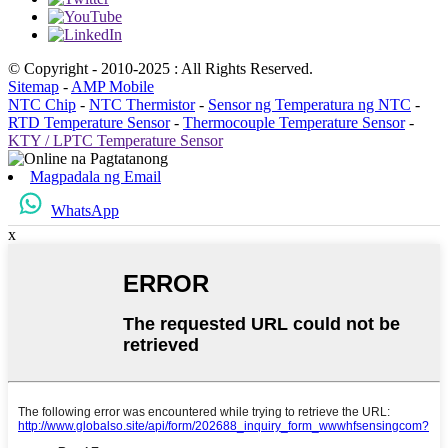
© Copyright - 2010-2025 : All Rights Reserved.
Sitemap
-
AMP Mobile
NTC Chip
-
NTC Thermistor
-
Sensor ng Temperatura ng NTC
-
RTD Temperature Sensor
-
Thermocouple Temperature Sensor
-
KTY / LPTC Temperature Sensor
Magpadala ng Email
WhatsApp
x