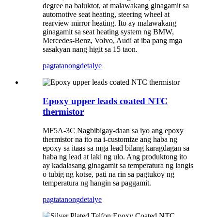
degree na baluktot, at malawakang ginagamit sa
automotive seat heating, steering wheel at
rearview mirror heating. Ito ay malawakang
ginagamit sa seat heating system ng BMW,
Mercedes-Benz, Volvo, Audi at iba pang mga
sasakyan nang higit sa 15 taon.
pagtatanong
detalye
Epoxy upper leads coated NTC
thermistor
MF5A-3C Nagbibigay-daan sa iyo ang epoxy
thermistor na ito na i-customize ang haba ng
epoxy sa itaas sa mga lead bilang karagdagan sa
haba ng lead at laki ng ulo. Ang produktong ito
ay kadalasang ginagamit sa temperatura ng langis
o tubig ng kotse, pati na rin sa pagtukoy ng
temperatura ng hangin sa paggamit.
pagtatanong
detalye