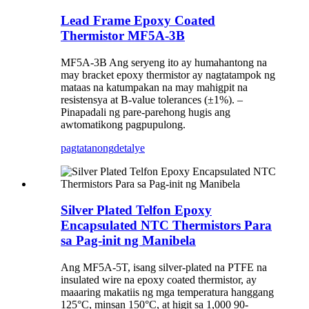
Lead Frame Epoxy Coated
Thermistor MF5A-3B
MF5A-3B Ang seryeng ito ay humahantong na
may bracket epoxy thermistor ay nagtatampok ng
mataas na katumpakan na may mahigpit na
resistensya at B-value tolerances (±1%). –
Pinapadali ng pare-parehong hugis ang
awtomatikong pagpupulong.
pagtatanong
detalye
Silver Plated Telfon Epoxy
Encapsulated NTC Thermistors Para
sa Pag-init ng Manibela
Ang MF5A-5T, isang silver-plated na PTFE na
insulated wire na epoxy coated thermistor, ay
maaaring makatiis ng mga temperatura hanggang
125°C, minsan 150°C, at higit sa 1,000 90-