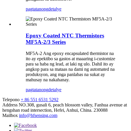
pagtatanong
detalye
Epoxy Coated NTC Thermistors
MF5A-2/3 Series
MF5A-2 Ang epoxy encapsulated thermistor na
ito ay epektibo sa gastos at maaaring i-customize
para sa haba ng lead, at laki ng ulo. Dahil ito ay
angkop para sa mataas na dami ng automated na
produksyon, ang mga panlabas na sukat ay
mahusay na nakahanay.
pagtatanong
detalye
Telepono
+ 86 551 6531 5292
Address
NO.308, gusali 6, peach blossom valley, Fanhua avenue at
hengshan road intersection, Hefei, Anhui, China. 230088
Mailbox
info@hfsensing.com