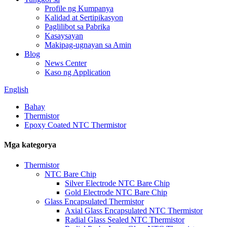
Profile ng Kumpanya
Kalidad at Sertipikasyon
Paglilibot sa Pabrika
Kasaysayan
Makipag-ugnayan sa Amin
Blog
News Center
Kaso ng Application
English
Bahay
Thermistor
Epoxy Coated NTC Thermistor
Mga kategorya
Thermistor
NTC Bare Chip
Silver Electrode NTC Bare Chip
Gold Electrode NTC Bare Chip
Glass Encapsulated Thermistor
Axial Glass Encapsulated NTC Thermistor
Radial Glass Sealed NTC Thermistor