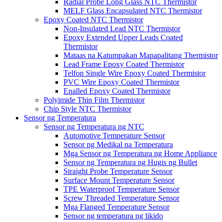
Radial Probe Long Glass NTC Thermistor
MELF Glass Encapsulated NTC Thermistor
Epoxy Coated NTC Thermistor
Non-Insulated Lead NTC Thermistor
Epoxy Extended Upper Leads Coated
Thermistor
Mataas na Katumpakan Mapapalitang Thermistor
Lead Frame Epoxy Coated Thermistor
Telfon Single Wire Epoxy Coated Thermistor
PVC Wire Epoxy Coated Thermistor
Enalled Epoxy Coated Thermistor
Polyimide Thin Film Thermistor
Chip Style NTC Thermistor
Sensor ng Temperatura
Sensor ng Temperatura ng NTC
Automotive Temperature Sensor
Sensor ng Medikal na Temperatura
Mga Sensor ng Temperatura ng Home Appliance
Sensor ng Temperatura ng Hugis ng Bullet
Straight Probe Temperature Sensor
Surface Mount Temperature Sensor
TPE Waterproof Temperature Sensor
Screw Threaded Temperature Sensor
Mga Flanged Temperature Sensor
Sensor ng temperatura ng likido