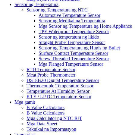
Sensor ng Temperatura
Sensor ng Temperatura ng NTC
Automotive Temperature Sensor
Sensor ng Medikal na Temperatura
Mga Sensor ng Temperatura ng Home Appliance
TPE Waterproof Temperature Sensor
Sensor ng temperatura ng likido
Straight Probe Temperature Sensor
Sensor ng Temperatura ng Hugis ng Bullet
Surface Contact Temperature Sensor
Screw Threaded Temperature Sensor
Mga Flanged Temperature Sensor
RTD Temperature Sensor
Meat Probe Thermometer
DS18B20 Digital Temperature Sensor
Thermocouple Temperature Sensor
Temperature At Humidity Sensor
KTY / LPTC Temperature Sensor
Mga gamit
B Value Calculators
B Value Calculators
Mga Calculator ng NTC R/T
Mga Data Sheet
Teknikal na Impormasyon
Tungkol sa