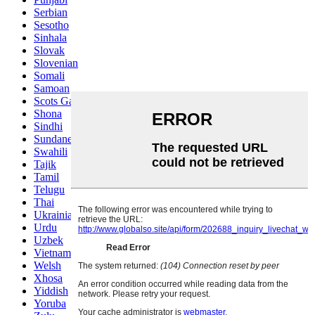
Serbian
Sesotho
Sinhala
Slovak
Slovenian
Somali
Samoan
Scots Gaelic
Shona
Sindhi
Sundanese
Swahili
Tajik
Tamil
Telugu
Thai
Ukrainian
Urdu
Uzbek
Vietnamese
Welsh
Xhosa
Yiddish
Yoruba