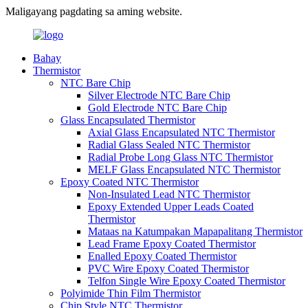
Maligayang pagdating sa aming website.
Bahay
Thermistor
NTC Bare Chip
Silver Electrode NTC Bare Chip
Gold Electrode NTC Bare Chip
Glass Encapsulated Thermistor
Axial Glass Encapsulated NTC Thermistor
Radial Glass Sealed NTC Thermistor
Radial Probe Long Glass NTC Thermistor
MELF Glass Encapsulated NTC Thermistor
Epoxy Coated NTC Thermistor
Non-Insulated Lead NTC Thermistor
Epoxy Extended Upper Leads Coated
Thermistor
Mataas na Katumpakan Mapapalitang Thermistor
Lead Frame Epoxy Coated Thermistor
Enalled Epoxy Coated Thermistor
PVC Wire Epoxy Coated Thermistor
Telfon Single Wire Epoxy Coated Thermistor
Polyimide Thin Film Thermistor
Chip Style NTC Thermistor