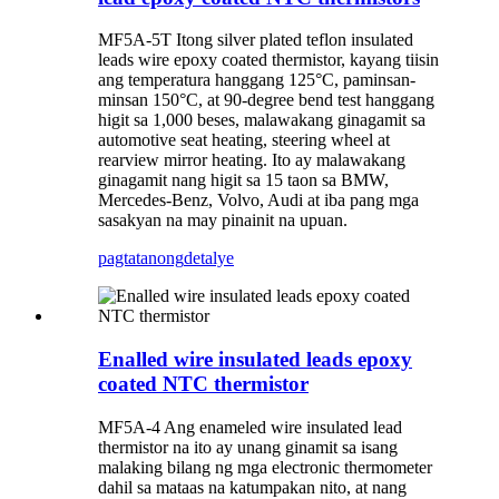
MF5A-5T Itong silver plated teflon insulated
leads wire epoxy coated thermistor, kayang tiisin
ang temperatura hanggang 125°C, paminsan-
minsan 150°C, at 90-degree bend test hanggang
higit sa 1,000 beses, malawakang ginagamit sa
automotive seat heating, steering wheel at
rearview mirror heating. Ito ay malawakang
ginagamit nang higit sa 15 taon sa BMW,
Mercedes-Benz, Volvo, Audi at iba pang mga
sasakyan na may pinainit na upuan.
pagtatanong
detalye
Enalled wire insulated leads epoxy
coated NTC thermistor
MF5A-4 Ang enameled wire insulated lead
thermistor na ito ay unang ginamit sa isang
malaking bilang ng mga electronic thermometer
dahil sa mataas na katumpakan nito, at nang