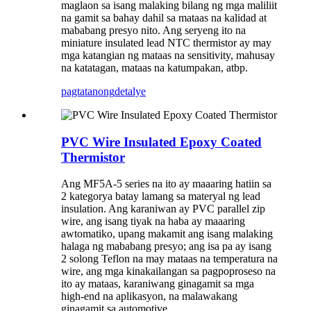
maglaon sa isang malaking bilang ng mga maliliit
na gamit sa bahay dahil sa mataas na kalidad at
mababang presyo nito. Ang seryeng ito na
miniature insulated lead NTC thermistor ay may
mga katangian ng mataas na sensitivity, mahusay
na katatagan, mataas na katumpakan, atbp.
pagtatanong
detalye
PVC Wire Insulated Epoxy Coated
Thermistor
Ang MF5A-5 series na ito ay maaaring hatiin sa
2 kategorya batay lamang sa materyal ng lead
insulation. Ang karaniwan ay PVC parallel zip
wire, ang isang tiyak na haba ay maaaring
awtomatiko, upang makamit ang isang malaking
halaga ng mababang presyo; ang isa pa ay isang
2 solong Teflon na may mataas na temperatura na
wire, ang mga kinakailangan sa pagpoproseso na
ito ay mataas, karaniwang ginagamit sa mga
high-end na aplikasyon, na malawakang
ginagamit sa automotive.